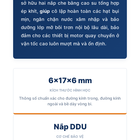
sở hữu hai nắp che bằng cao su tổng hợp
ép khít,
giúp
cô lập hoàn toàn các hạt bụi
mịn, ngăn chặn nước xâm nhập và bảo
dưỡng lớp mỡ bôi trơn nội bộ lâu dài, bảo
đảm cho các thiết bị motor quay chuyển ở
vận tốc cao luôn mượt mà và ổn định.
6x17x6 mm
KÍCH THƯỚC HÌNH HỌC
Thông số chuẩn xác cho đường kính trong, đường kính
ngoài và bề dày vòng bi.
Nắp DDU
CƠ CHẾ BẢO VỆ