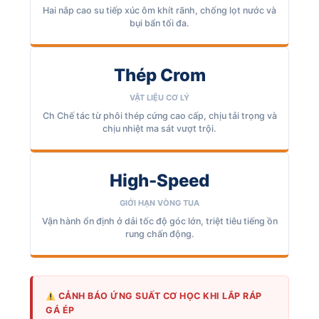
Hai nắp cao su tiếp xúc ôm khít rãnh, chống lọt nước và
bụi bẩn tối đa.
Thép Crom
VẬT LIỆU CƠ LÝ
Ch Chế tác từ phôi thép cứng cao cấp, chịu tải trọng và
chịu nhiệt ma sát vượt trội.
High-Speed
GIỚI HẠN VÒNG TUA
Vận hành ổn định ở dải tốc độ góc lớn, triệt tiêu tiếng ồn
rung chấn động.
CẢNH BÁO ỨNG SUẤT CƠ HỌC KHI LẮP RÁP
GÁ ÉP