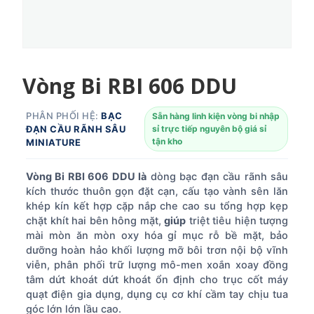
Vòng Bi RBI 606 DDU
PHÂN PHỐI HỆ:
BẠC
Sẵn hàng linh kiện vòng bi nhập
ĐẠN CẦU RÃNH SÂU
sỉ trực tiếp nguyên bộ giá sỉ
tận kho
MINIATURE
Vòng Bi RBI 606 DDU là
dòng bạc đạn cầu rãnh sâu
kích thước thuôn gọn đặt cạn, cấu tạo vành sên lăn
khép kín kết hợp cặp nắp che cao su tổng hợp kẹp
chặt khít hai bên hông mặt,
giúp
triệt tiêu hiện tượng
mài mòn ăn mòn oxy hóa gỉ mục rỗ bề mặt, bảo
dưỡng hoàn hảo khối lượng mỡ bôi trơn nội bộ vĩnh
viễn, phân phối trữ lượng mô-men xoắn xoay đồng
tâm dứt khoát dứt khoát ổn định cho trục cốt máy
quạt điện gia dụng, dụng cụ cơ khí cầm tay chịu tua
góc lớn lớn lầu cao.