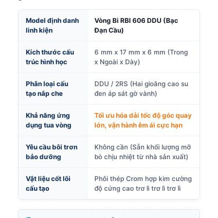
Model định danh
Vòng Bi RBI 606 DDU (Bạc
linh kiện
Đạn Cầu)
Kích thước cấu
6 mm x 17 mm x 6 mm (Trong
trúc hình học
x Ngoài x Dày)
Phân loại cấu
DDU / 2RS (Hai gioăng cao su
tạo nắp che
đen áp sát gờ vành)
Khả năng ứng
Tối ưu hóa dải tốc độ góc quay
dụng tua vòng
lớn, vận hành êm ái cực hạn
Yêu cầu bôi trơn
Không cần (Sẵn khối lượng mỡ
bảo dưỡng
bò chịu nhiệt từ nhà sản xuất)
Vật liệu cốt lõi
Phôi thép Crom hợp kim cường
cấu tạo
độ cứng cao trơ lì trơ lì trơ lì