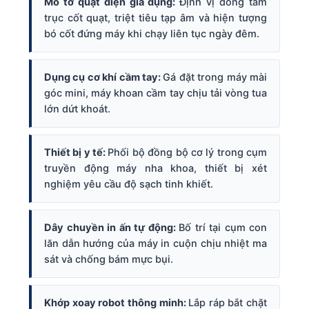
Mô tơ quạt điện gia dụng:
Định vị đồng tâm
trục cốt quạt, triệt tiêu tạp âm và hiện tượng
bó cốt đứng máy khi chạy liên tục ngày đêm.
Dụng cụ cơ khí cầm tay:
Gá đặt trong máy mài
góc mini, máy khoan cầm tay chịu tải vòng tua
lớn dứt khoát.
Thiết bị y tế:
Phối bộ đồng bộ cơ lý trong cụm
truyền động máy nha khoa, thiết bị xét
nghiệm yêu cầu độ sạch tinh khiết.
Dây chuyền in ấn tự động:
Bố trí tại cụm con
lăn dẫn hướng của máy in cuộn chịu nhiệt ma
sát và chống bám mực bụi.
Khớp xoay robot thông minh:
Lắp ráp bắt chặt