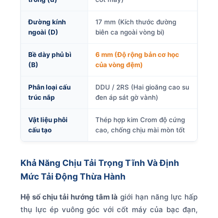
Đường kính
17 mm (Kích thước đường
ngoài (D)
biên ca ngoài vòng bi)
Bề dày phủ bì
6 mm (Độ rộng bản cơ học
(B)
của vòng đệm)
Phân loại cấu
DDU / 2RS (Hai gioăng cao su
trúc nắp
đen áp sát gờ vành)
Vật liệu phôi
Thép hợp kim Crom độ cứng
cấu tạo
cao, chống chịu mài mòn tốt
Khả Năng Chịu Tải Trọng Tĩnh Và Định
Mức Tải Động Thừa Hành
Hệ số chịu tải hướng tâm là
giới hạn năng lực hấp
thụ lực ép vuông góc với cốt máy của bạc đạn,