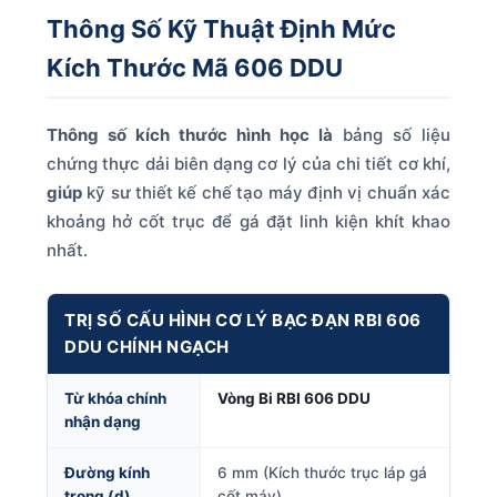
Thông Số Kỹ Thuật Định Mức
Kích Thước Mã 606 DDU
Thông số kích thước hình học là
bảng số liệu
chứng thực dải biên dạng cơ lý của chi tiết cơ khí,
giúp
kỹ sư thiết kế chế tạo máy định vị chuẩn xác
khoảng hở cốt trục để gá đặt linh kiện khít khao
nhất.
TRỊ SỐ CẤU HÌNH CƠ LÝ BẠC ĐẠN RBI 606
DDU CHÍNH NGẠCH
Từ khóa chính
Vòng Bi RBI 606 DDU
nhận dạng
Đường kính
6 mm (Kích thước trục láp gá
trong (d)
cốt máy)