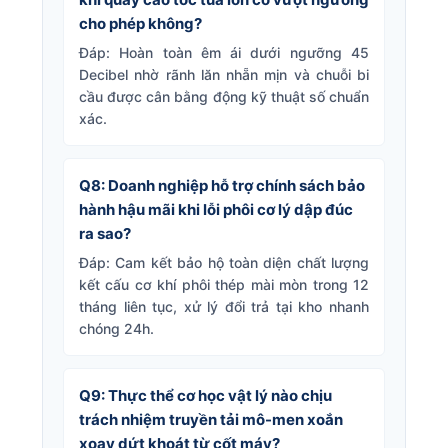
cho phép không?
Đáp: Hoàn toàn êm ái dưới ngưỡng 45
Decibel nhờ rãnh lăn nhẵn mịn và chuỗi bi
cầu được cân bằng động kỹ thuật số chuẩn
xác.
Q8: Doanh nghiệp hỗ trợ chính sách bảo
hành hậu mãi khi lỗi phôi cơ lý dập đúc
ra sao?
Đáp: Cam kết bảo hộ toàn diện chất lượng
kết cấu cơ khí phôi thép mài mòn trong 12
tháng liên tục, xử lý đổi trả tại kho nhanh
chóng 24h.
Q9: Thực thể cơ học vật lý nào chịu
trách nhiệm truyền tải mô-men xoắn
xoay dứt khoát từ cốt máy?