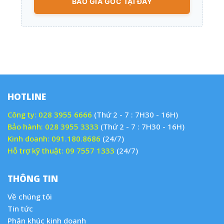
BÁO GIÁ GỐC TẠI ĐÂY
HOTLINE
Công ty:
028 3955 6666
(Thứ 2 - 7 : 7H30 - 16H)
Bảo hành:
028 3955 3333
(Thứ 2 - 7 : 7H30 - 16H)
Kinh doanh:
091.180.8686
(24/7)
Hỗ trợ kỹ thuật:
09 7557 1333
(24/7)
THÔNG TIN
Về chúng tôi
Tin tức
Phân khúc kinh doanh