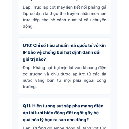
Đáp: Trục láp cốt máy liên kết nối phẳng gá
lắp cố định là thực thể truyền nhận mô-men
trực tiếp cho hệ cánh quạt bi cầu chuyển
động.
Q10: Chỉ số tiêu chuẩn mã quốc tế vỏ kín
IP bảo vệ chống bụi hạt định danh dải
giá trị nào?
Đáp: Kháng hạt bụi mịn lọt vào khoang điện
cơ trường và chịu được áp lực từ các tia
nước văng bắn từ mọi phía ngoài công
trường.
Q11: Hiện tượng sụt sập pha mạng điện
áp tải lưới biến động đột ngột gây hệ
quả hóa lý học ra sao cho đồng?
Đáp: Cường độ ampe dòng tải tăng vọt tức