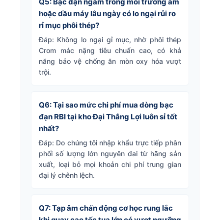
Q5: Bạc đạn ngâm trong môi trường ẩm
hoặc dầu máy lâu ngày có lo ngại rủi ro
rỉ mục phôi thép?
Đáp: Không lo ngại gỉ mục, nhờ phôi thép
Crom mác nặng tiêu chuẩn cao, có khả
năng bảo vệ chống ăn mòn oxy hóa vượt
trội.
Q6: Tại sao mức chi phí mua dòng bạc
đạn RBI tại kho Đại Thắng Lợi luôn sỉ tốt
nhất?
Đáp: Do chúng tôi nhập khẩu trực tiếp phân
phối số lượng lớn nguyên đai từ hãng sản
xuất, loại bỏ mọi khoản chi phí trung gian
đại lý chênh lệch.
Q7: Tạp âm chấn động cơ học rung lắc
khi quay cao tốc tua lớn có vượt ngưỡng