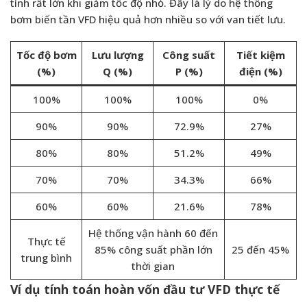
tính rất lớn khi giảm tốc độ nhỏ. Đây là lý do hệ thống
bơm biến tần VFD hiệu quả hơn nhiều so với van tiết lưu.
Tốc độ bơm
Lưu lượng
Công suất
Tiết kiệm
(%)
Q (%)
P (%)
điện (%)
100%
100%
100%
0%
90%
90%
72.9%
27%
80%
80%
51.2%
49%
70%
70%
34.3%
66%
60%
60%
21.6%
78%
Hệ thống vận hành 60 đến
Thực tế
85% công suất phần lớn
25 đến 45%
trung bình
thời gian
Ví dụ tính toán hoàn vốn đầu tư VFD thực tế