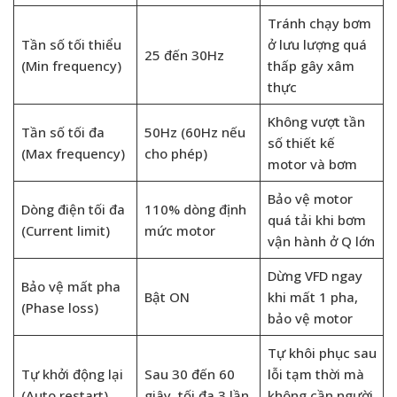
Tránh chạy bơm
Tần số tối thiểu
ở lưu lượng quá
25 đến 30Hz
(Min frequency)
thấp gây xâm
thực
Không vượt tần
Tần số tối đa
50Hz (60Hz nếu
số thiết kế
(Max frequency)
cho phép)
motor và bơm
Bảo vệ motor
Dòng điện tối đa
110% dòng định
quá tải khi bơm
(Current limit)
mức motor
vận hành ở Q lớn
Dừng VFD ngay
Bảo vệ mất pha
Bật ON
khi mất 1 pha,
(Phase loss)
bảo vệ motor
Tự khôi phục sau
Tự khởi động lại
Sau 30 đến 60
lỗi tạm thời mà
(Auto restart)
giây, tối đa 3 lần
không cần người