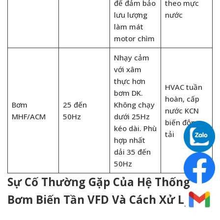
để đảm bảo
theo mực
lưu lượng
nước
làm mát
motor chìm
Nhạy cảm
với xâm
thực hơn
HVAC tuần
bơm DK.
hoàn, cấp
Bơm
25 đến
Không chạy
nước KCN
MHF/ACM
50Hz
dưới 25Hz
biến động
kéo dài. Phù
tải
hợp nhất
dải 35 đến
50Hz
Sự Cố Thường Gặp Của Hệ Thống
Bơm Biến Tần VFD Và Cách Xử Lý