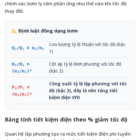
chính xác bơm ly tâm phản ứng như thế nào khi tốc độ
thay đổi.
Định luật đồng dạng bơm
Lưu lượng tỷ lệ thuận với tốc độ (bậc
Q₂/Q₁ = n₂/n₁
1)
Cột áp tỷ lệ bình phương với tốc độ
H₂/H₁ =
(bậc 2)
(n₂/n₁)²
Công suất tỷ lệ lập phương với tốc
P₂/P₁ =
độ (bậc 3), đây là nền tảng tiết
(n₂/n₁)³
kiệm điện VFD
Bảng tính tiết kiệm điện theo % giảm tốc độ
Quan hệ lập phương tạo ra mức tiết kiệm điện phi tuyến