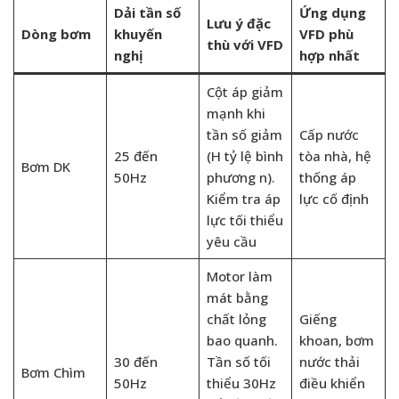
Dải tần số
Ứng dụng
Lưu ý đặc
Dòng bơm
khuyến
VFD phù
thù với VFD
nghị
hợp nhất
Cột áp giảm
mạnh khi
tần số giảm
Cấp nước
25 đến
(H tỷ lệ bình
tòa nhà, hệ
Bơm DK
50Hz
phương n).
thống áp
Kiểm tra áp
lực cố định
lực tối thiểu
yêu cầu
Motor làm
mát bằng
chất lỏng
Giếng
bao quanh.
khoan, bơm
30 đến
Tần số tối
nước thải
Bơm Chìm
50Hz
thiểu 30Hz
điều khiển