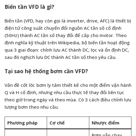
Biến tần VFD là gì?
Biến tần (VFD, hay còn gọi là inverter, drive, AFC) là thiết bị
điện tử công suất chuyển đổi nguồn AC tần số cố định
(50Hz) thành AC tần số thay đổi để cấp cho motor. Theo
định nghĩa kỹ thuật trên Wikipedia
, bộ biến tần hoạt động
qua 3 giai đoạn: chỉnh lưu AC thành DC, lọc và ổn định DC,
sau đó nghịch lưu DC thành AC tần số theo yêu cầu.
Tại sao hệ thống bơm cần VFD?
Vấn đề cốt lõi: bơm ly tâm thiết kế cho một điểm vận hành
Q và H cố định, nhưng nhu cầu thực tế thay đổi liên tục
theo giờ trong ngày và theo mùa. Có 3 cách điều chỉnh lưu
lượng bơm theo nhu cầu.
Phương pháp
Cơ chế
Nhược điểm
Bơm vẫn chạy