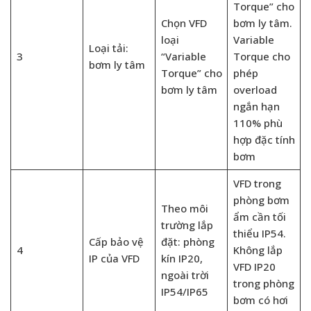
Torque” cho
Chọn VFD
bơm ly tâm.
loại
Variable
Loại tải:
3
“Variable
Torque cho
bơm ly tâm
Torque” cho
phép
bơm ly tâm
overload
ngắn hạn
110% phù
hợp đặc tính
bơm
VFD trong
phòng bơm
Theo môi
ẩm cần tối
trường lắp
thiểu IP54.
Cấp bảo vệ
đặt: phòng
4
Không lắp
IP của VFD
kín IP20,
VFD IP20
ngoài trời
trong phòng
IP54/IP65
bơm có hơi