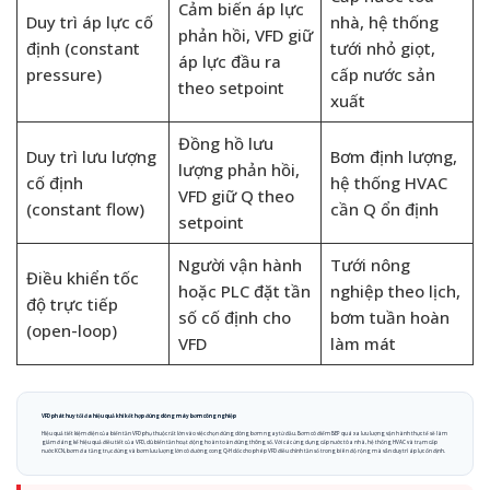
Cảm biến áp lực
Duy trì áp lực cố
nhà, hệ thống
phản hồi, VFD giữ
định (constant
tưới nhỏ giọt,
áp lực đầu ra
pressure)
cấp nước sản
theo setpoint
xuất
Đồng hồ lưu
Duy trì lưu lượng
Bơm định lượng,
lượng phản hồi,
cố định
hệ thống HVAC
VFD giữ Q theo
(constant flow)
cần Q ổn định
setpoint
Người vận hành
Tưới nông
Điều khiển tốc
hoặc PLC đặt tần
nghiệp theo lịch,
độ trực tiếp
số cố định cho
bơm tuần hoàn
(open-loop)
VFD
làm mát
VFD phát huy tối đa hiệu quả khi kết hợp đúng dòng máy bơm công nghiệp
Hiệu quả tiết kiệm điện của biến tần VFD phụ thuộc rất lớn vào việc chọn đúng dòng bơm ngay từ đầu. Bơm có điểm BEP quá xa lưu lượng vận hành thực tế sẽ làm
giảm đáng kể hiệu quả điều tiết của VFD, dù biến tần hoạt động hoàn toàn đúng thông số. Với các ứng dụng cấp nước tòa nhà, hệ thống HVAC và trạm cấp
nước KCN, bơm đa tầng trục đứng và bơm lưu lượng lớn có đường cong Q-H dốc cho phép VFD điều chỉnh tần số trong biên độ rộng mà vẫn duy trì áp lực ổn định.