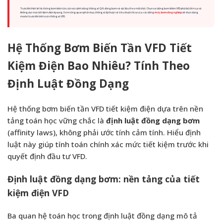
Trước khi thiết kế hệ thống bơm biến tần, cần xác định đúng thông số Q-H, dòng bơm và vật liệu theo môi chất. Chọn sai dòng bơm khiến VFD phải bù liên tục và
không đạt mức tiết kiệm điện kỳ vọng. Xem tổng quan phân loại, thông số kỹ thuật và tiêu chuẩn hồ sơ của các dòng
máy bơm công nghiệp
để chọn đúng
model trước khi tính toán thông số VFD.
Hệ Thống Bơm Biến Tần VFD Tiết
Kiệm Điện Bao Nhiêu? Tính Theo
Định Luật Đồng Dạng
Hệ thống bơm biến tần VFD tiết kiệm điện dựa trên nền
tảng toán học vững chắc là
định luật đồng dạng bơm
(affinity laws), không phải ước tính cảm tính. Hiểu định
luật này giúp tính toán chính xác mức tiết kiệm trước khi
quyết định đầu tư VFD.
Định luật đồng dạng bơm: nền tảng của tiết
kiệm điện VFD
Ba quan hệ toán học trong định luật đồng dạng mô tả