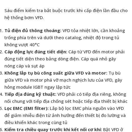
Sáu điểm kiểm tra bắt buộc trước khi cấp điện lần đầu cho
hệ thống bơm VFD.
Tủ điện đủ thông thoáng:
VFD tỏa nhiệt lớn, cần khoảng
trống phía trên và dưới theo catalog, nhiệt độ trong tủ
không vượt 40°C
Cáp động lực đúng tiết diện:
Cáp từ VFD đến motor phải
đúng tiết diện theo bảng dòng điện. Cáp quá nhỏ gây
nóng cáp và sụt áp
Không lắp tụ bù công suất giữa VFD và motor:
Tụ bù
giữa VFD và motor phá vỡ mạch nghịch lưu của VFD, gây
hỏng module IGBT ngay lập tức
Tiếp địa đúng kỹ thuật:
VFD phải có tiếp địa riêng, không
nối chung với tiếp địa chống sét hoặc tiếp địa thiết bị khác
Lọc EMC (EMI filter):
Lắp bộ lọc EMC phía nguồn vào VFD
để giảm nhiễu điện từ ảnh hưởng đến thiết bị đo lường và
điều khiển khác trong cùng tủ
Kiểm tra chiều quay trước khi kết nối cơ khí:
Bật VFD ở