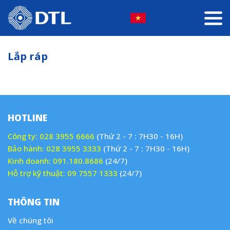
Lắp ráp
HOTLINE
Công ty:
028 3955 6666
(Thứ 2 - 7 : 7H30 - 16H)
Bảo hành:
028 3955 3333
(Thứ 2 - 7 : 7H30 - 16H)
Kinh doanh:
091.180.8686
(24/7)
Hỗ trợ kỹ thuật:
09 7557 1333
(24/7)
THÔNG TIN
Về chúng tôi