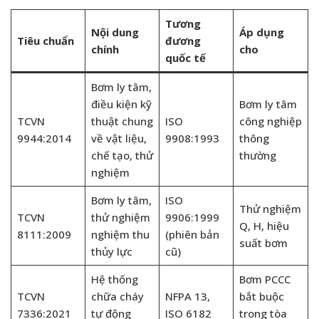
Tương
Nội dung
Áp dụng
Tiêu chuẩn
đương
chính
cho
quốc tế
Bơm ly tâm,
điều kiện kỹ
Bơm ly tâm
TCVN
thuật chung
ISO
công nghiệp
9944:2014
về vật liệu,
9908:1993
thông
chế tạo, thử
thường
nghiệm
Bơm ly tâm,
ISO
Thử nghiệm
TCVN
thử nghiệm
9906:1999
Q, H, hiệu
8111:2009
nghiệm thu
(phiên bản
suất bơm
thủy lực
cũ)
Hệ thống
Bơm PCCC
TCVN
chữa cháy
NFPA 13,
bắt buộc
7336:2021
tự động
ISO 6182
trong tòa