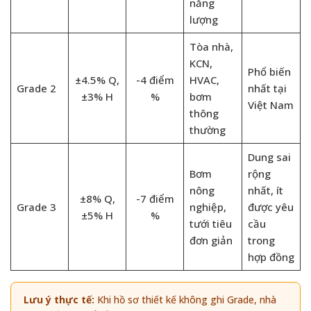
năng
lượng
Tòa nhà,
KCN,
Phổ biến
±4.5% Q,
-4 điểm
HVAC,
Grade 2
nhất tại
±3% H
%
bơm
Việt Nam
thông
thường
Dung sai
Bơm
rộng
nông
nhất, ít
±8% Q,
-7 điểm
Grade 3
nghiệp,
được yêu
±5% H
%
tưới tiêu
cầu
đơn giản
trong
hợp đồng
Lưu ý thực tế:
Khi hồ sơ thiết kế không ghi Grade, nhà