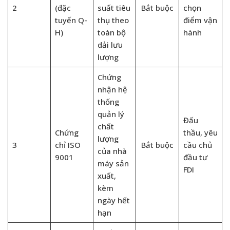
2
(đặc
suất tiêu
Bắt buộc
chọn
tuyến Q-
thụ theo
điểm vận
H)
toàn bộ
hành
dải lưu
lượng
Chứng
nhận hệ
thống
quản lý
Đấu
chất
Chứng
thầu, yêu
lượng
3
chỉ ISO
Bắt buộc
cầu chủ
của nhà
9001
đầu tư
máy sản
FDI
xuất,
kèm
ngày hết
hạn