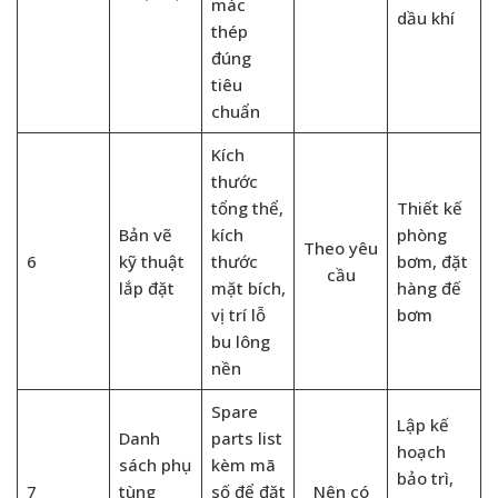
mác
dầu khí
thép
đúng
tiêu
chuẩn
Kích
thước
tổng thể,
Thiết kế
Bản vẽ
kích
phòng
Theo yêu
6
kỹ thuật
thước
bơm, đặt
cầu
lắp đặt
mặt bích,
hàng đế
vị trí lỗ
bơm
bu lông
nền
Spare
Lập kế
Danh
parts list
hoạch
sách phụ
kèm mã
bảo trì,
7
tùng
số để đặt
Nên có