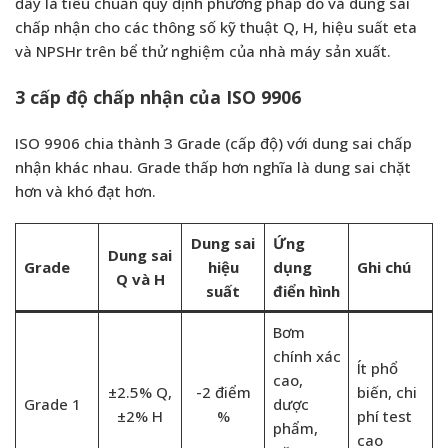
đây là tiêu chuẩn quy định phương pháp đo và dung sai
chấp nhận cho các thông số kỹ thuật Q, H, hiệu suất eta
và NPSHr trên bể thử nghiệm của nhà máy sản xuất.
3 cấp độ chấp nhận của ISO 9906
ISO 9906 chia thành 3 Grade (cấp độ) với dung sai chấp
nhận khác nhau. Grade thấp hơn nghĩa là dung sai chặt
hơn và khó đạt hơn.
Dung sai
Ứng
Dung sai
Grade
hiệu
dụng
Ghi chú
Q và H
suất
điển hình
Bơm
chính xác
Ít phổ
cao,
±2.5% Q,
-2 điểm
biến, chi
Grade 1
dược
±2% H
%
phí test
phẩm,
cao