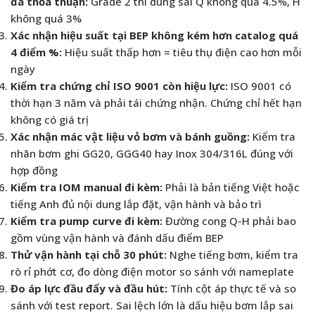
đã thỏa thuận:
Grade 2 thì dung sai Q không quá 4.5%, H
không quá 3%
Xác nhận hiệu suất tại BEP không kém hơn catalog quá
4 điểm %:
Hiệu suất thấp hơn = tiêu thụ điện cao hơn mỗi
ngày
Kiểm tra chứng chỉ ISO 9001 còn hiệu lực:
ISO 9001 có
thời hạn 3 năm và phải tái chứng nhận. Chứng chỉ hết hạn
không có giá trị
Xác nhận mác vật liệu vỏ bơm và bánh guồng:
Kiểm tra
nhãn bơm ghi GG20, GGG40 hay Inox 304/316L đúng với
hợp đồng
Kiểm tra IOM manual đi kèm:
Phải là bản tiếng Việt hoặc
tiếng Anh đủ nội dung lắp đặt, vận hành và bảo trì
Kiểm tra pump curve đi kèm:
Đường cong Q-H phải bao
gồm vùng vận hành và đánh dấu điểm BEP
Thử vận hành tại chỗ 30 phút:
Nghe tiếng bơm, kiểm tra
rò rỉ phớt cơ, đo dòng điện motor so sánh với nameplate
Đo áp lực đầu đẩy và đầu hút:
Tính cột áp thực tế và so
sánh với test report. Sai lệch lớn là dấu hiệu bơm lắp sai