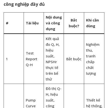
công nghiệp đầy đủ
Nội dung
Bắt
Khi cần
#
Tài liệu
và công
buộc?
dùng
dụng
Kết quả
đo Q, H,
Nghiệm
hiệu
thu,
Test
suất,
tranh
1
Report
Bắt buộc
NPSHr
chấp
Q-H
thực tế
chất
trên bể
lượng
thử
Đồ thị Q-
H, hiệu
Pump
suất,
Thiết kế
Curve
công
hệ thống,