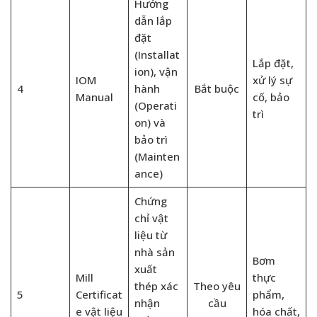
Hướng
dẫn lắp
đặt
(Installat
Lắp đặt,
ion), vận
IOM
xử lý sự
4
hành
Bắt buộc
Manual
cố, bảo
(Operati
trì
on) và
bảo trì
(Mainten
ance)
Chứng
chỉ vật
liệu từ
nhà sản
Bơm
xuất
Mill
thực
thép xác
Theo yêu
5
Certificat
phẩm,
nhận
cầu
e vật liệu
hóa chất,