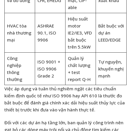
và đồ uống
CFR, EHEDG
mặt, CIP-
xuất khẩu
able
Hiệu suất
HVAC tòa
ASHRAE
motor
Bắt buộc với
nhà thương
90.1, ISO
IE2/IE3, VFD
dự án
mại
9906
bắt buộc
LEED/EDGE
trên 5.5kW
Công
Quản lý
ISO 9001 +
Tự nguyện,
nghiệp
chất lượng
ISO 9906
khuyến nghị
thông
+ test
Grade 2
mạnh
thường
report Q-H
Việc áp dụng và tuân thủ nghiêm ngặt các tiêu chuẩn
kiểm định quốc tế như ISO 9906 hay API 610 là thước đo
bắt buộc để đánh giá chính xác dải hiệu suất thủy lực của
thiết bị trước khi đưa vào vận hành thực tế.
Đối với các dự án hạ tầng lớn, ban quản lý công trình nên
gạt bỏ các dòng máy trôi nổi và chủ động tìm kiếm các