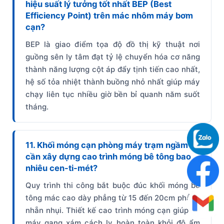
hiệu suất lý tưởng tốt nhất BEP (Best
Efficiency Point) trên mác nhôm máy bơm
cạn?
BEP là giao điểm tọa độ đồ thị kỹ thuật nơi
guồng sên ly tâm đạt tỷ lệ chuyển hóa cơ năng
thành năng lượng cột áp đẩy tịnh tiến cao nhất,
hệ số tỏa nhiệt thành buồng nhỏ nhất giúp máy
chạy liên tục nhiều giờ bền bỉ quanh năm suốt
tháng.
11. Khối móng cạn phòng máy trạm ngầm
cần xây dựng cao trình móng bê tông bao
nhiêu cen-ti-mét?
Quy trình thi công bắt buộc đúc khối móng bê
tông mác cao dày phẳng từ 15 đến 20cm phẳng
nhẵn nhụi. Thiết kế cao trình móng cạn giúp bệ
máy gang xám cách ly hoàn toàn khỏi độ ẩm