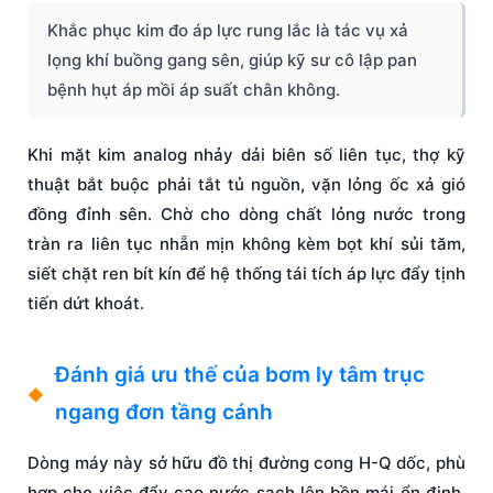
Khắc phục kim đo áp lực rung lắc là tác vụ xả
lọng khí buồng gang sên, giúp kỹ sư cô lập pan
bệnh hụt áp mồi áp suất chân không.
Khi mặt kim analog nhảy dải biên số liên tục, thợ kỹ
thuật bắt buộc phải tắt tủ nguồn, vặn lỏng ốc xả gió
đồng đỉnh sên. Chờ cho dòng chất lỏng nước trong
tràn ra liên tục nhẵn mịn không kèm bọt khí sủi tăm,
siết chặt ren bít kín để hệ thống tái tích áp lực đẩy tịnh
tiến dứt khoát.
Đánh giá ưu thế của bơm ly tâm trục
ngang đơn tầng cánh
Dòng máy này sở hữu đồ thị đường cong H-Q dốc, phù
hợp cho việc đẩy cao nước sạch lên bồn mái ổn định.