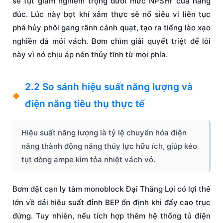
sẽ tụt giảm nghiêm trọng dưới mức NPSHr của hãng
đúc. Lúc này bọt khí xâm thực sẽ nổ siêu vi liên tục
phá hủy phôi gang rãnh cánh quạt, tạo ra tiếng lào xạo
nghiền đá mỏi vách. Bơm chìm giải quyết triệt để lỗi
này vì nó chịu áp nén thủy tĩnh từ mọi phía.
2.2 So sánh hiệu suất năng lượng và
điện năng tiêu thụ thực tế
Hiệu suất năng lượng là tỷ lệ chuyển hóa điện
năng thành động năng thủy lực hữu ích, giúp kéo
tụt dòng ampe kìm tỏa nhiệt vách vỏ.
Bơm đặt cạn ly tâm monoblock Đại Thắng Lợi có lợi thế
lớn về dải hiệu suất đỉnh BEP ổn định khi đẩy cao trục
đứng. Tuy nhiên, nếu tích hợp thêm hệ thống tủ điện