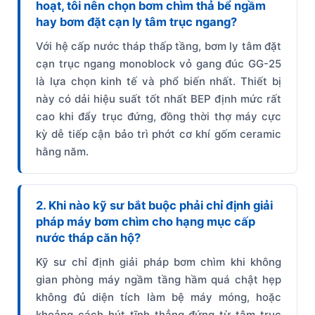
hoạt, tôi nên chọn bơm chìm thả bể ngầm
hay bơm đặt cạn ly tâm trục ngang?
Với hệ cấp nước tháp thấp tầng, bơm ly tâm đặt
cạn trục ngang monoblock vỏ gang đúc GG-25
là lựa chọn kinh tế và phổ biến nhất. Thiết bị
này có dải hiệu suất tốt nhất BEP định mức rất
cao khi đẩy trục đứng, đồng thời thợ máy cực
kỳ dễ tiếp cận bảo trì phớt cơ khí gốm ceramic
hằng năm.
2. Khi nào kỹ sư bắt buộc phải chỉ định giải
pháp máy bơm chìm cho hạng mục cấp
nước tháp căn hộ?
Kỹ sư chỉ định giải pháp bơm chìm khi không
gian phòng máy ngầm tầng hầm quá chật hẹp
không đủ diện tích làm bệ máy móng, hoặc
khoảng cách hút tĩnh thẳng đứng từ tâm trục