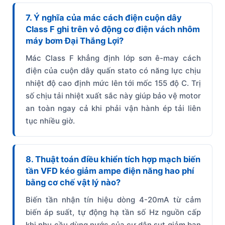
7. Ý nghĩa của mác cách điện cuộn dây
Class F ghi trên vỏ động cơ điện vách nhôm
máy bơm Đại Thắng Lợi?
Mác Class F khẳng định lớp sơn ê-may cách
điện của cuộn dây quấn stato có năng lực chịu
nhiệt độ cao định mức lên tới mốc 155 độ C. Trị
số chịu tải nhiệt xuất sắc này giúp bảo vệ motor
an toàn ngay cả khi phải vận hành ép tải liên
tục nhiều giờ.
8. Thuật toán điều khiển tích hợp mạch biến
tần VFD kéo giảm ampe điện năng hao phí
bằng cơ chế vật lý nào?
Biến tần nhận tín hiệu dòng 4-20mA từ cảm
biến áp suất, tự động hạ tần số Hz nguồn cấp
khi nhu cầu dùng nước của cư dân sụt giảm ban