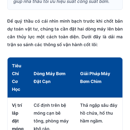
giúp nhà thầu tối ưu hiệu suất công suất bơm.
Để quý thầu có cái nhìn minh bạch trước khi chốt bản
dự toán vật tư, chúng ta cần đặt hai dòng máy lên bàn
cân thủy lực một cách toàn diện. Dưới đây là dải ma
trận so sánh các thông số vận hành cốt lõi:
Tiêu
Chí
Dòng Máy Bơm
Giải Pháp Máy
Cơ
Đặt Cạn
Bơm Chìm
Học
Vị trí
Cố định trên bệ
Thả ngập sâu đáy
lắp
móng cạn bê
hồ chứa, hố thu
đặt
tông, phòng máy
hầm ngầm.
móng
khô ráo.