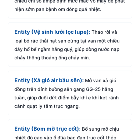
chiếu chỉ số ampe định mức mác vỏ máy để phát
hiện sớm pan bệnh om dòng quá nhiệt.
Entity (Vệ sinh lưới lọc lupe):
Tháo rời và
loại bỏ rác thải hạt sạn cứng tại van một chiều
đáy hố bể ngầm hằng quý, giúp dòng nước nạp
chảy thông thoáng ống chảy mịn.
Entity (Xả gió air bầu sên):
Mở van xả gió
đồng trên đỉnh buồng sên gang GG-25 hằng
tuần, giúp đuổi dứt điểm bẫy khí e khí kẹt rãnh
cánh quạt ly tâm trục ngang.
Entity (Bơm mỡ trục cốt):
Bổ sung mỡ chịu
nhiệt độ cao vào ổ đũa bạc đạn trục cốt thép