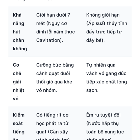
Khả
Giới hạn dưới 7
Không giới hạn
năng
mét (Nguy cơ
(Áp suất thủy tĩnh
hút
dính lỗi xâm thực
đẩy trực tiếp từ
chân
Cavitation).
đáy bể).
không
Cơ
Cưỡng bức bằng
Tự nhiên qua
chế
cánh quạt đuôi
vách vỏ gang đúc
giải
thổi gió qua khe
tiếp xúc chất lỏng
nhiệt
vỏ nhôm.
sạch.
vỏ
Kiểm
Có tiếng rít cơ
Êm ru tuyệt đối
soát
học phát ra từ
(Nước hấp thụ
tiếng
quạt (Cần xây
toàn bộ xung lực