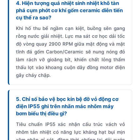
4. Hiện tượng quá nhiệt sinh nhiệt khô tàn
phá cụm phớt cơ khí gốm ceramic diễn tiến
cụ thể ra sao?
Khi hố thu bể ngầm cạn kiệt, buồng sên gang
rỗng nước giải nhiệt. Lực ma sát cơ học dải tốc
độ vòng quay 2900 RPM giữa mặt động và mặt
tĩnh đá gốm Carbon/Ceramic sẽ nung nóng đỏ
làm rách vỡ gioăng bít, khiến chất lỏng thẩm
thấu lọt vào khoang cuộn dây đồng motor điện
gây cháy chập.
5. Chỉ số bảo vệ bọc kín bệ đỡ vỏ động cơ
điện IP55 ghi trên nhãn mác nhôm máy
bơm biểu thị điều gì?
Tiêu chuẩn IP55 xác nhận cấu trúc vách vỏ
nhôm tản nhiệt có năng lực kháng hạt bụi mịn
xâm nhập gỉ sét, đồng thời chống lại dải nước