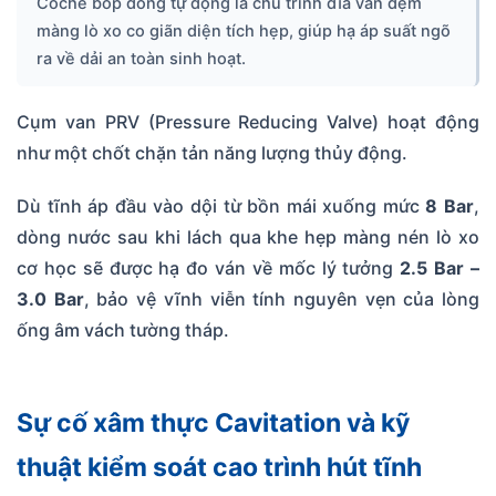
Coche bóp dòng tự động là chu trình đĩa van đệm
màng lò xo co giãn diện tích hẹp, giúp hạ áp suất ngõ
ra về dải an toàn sinh hoạt.
Cụm van PRV (Pressure Reducing Valve) hoạt động
như một chốt chặn tản năng lượng thủy động.
Dù tĩnh áp đầu vào dội từ bồn mái xuống mức
8 Bar
,
dòng nước sau khi lách qua khe hẹp màng nén lò xo
cơ học sẽ được hạ đo ván về mốc lý tưởng
2.5 Bar –
3.0 Bar
, bảo vệ vĩnh viễn tính nguyên vẹn của lòng
ống âm vách tường tháp.
Sự cố xâm thực Cavitation và kỹ
thuật kiểm soát cao trình hút tĩnh