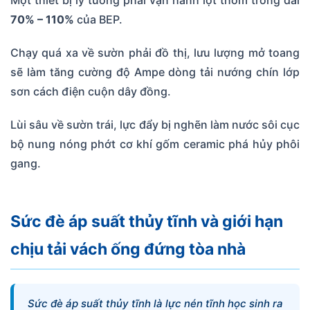
Một thiết bị lý tưởng phải vận hành lọt thỏm trong dải
70% – 110%
của BEP.
Chạy quá xa về sườn phải đồ thị, lưu lượng mở toang
sẽ làm tăng cường độ Ampe dòng tải nướng chín lớp
sơn cách điện cuộn dây đồng.
Lùi sâu về sườn trái, lực đẩy bị nghẽn làm nước sôi cục
bộ nung nóng phớt cơ khí gốm ceramic phá hủy phôi
gang.
Sức đè áp suất thủy tĩnh và giới hạn
chịu tải vách ống đứng tòa nhà
Sức đè áp suất thủy tĩnh là lực nén tĩnh học sinh ra