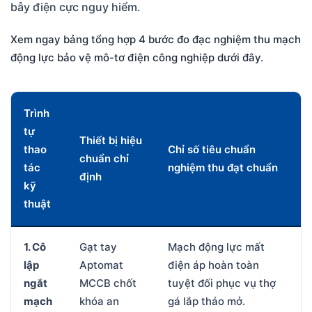
bẫy điện cực nguy hiểm.
Xem ngay bảng tổng hợp 4 bước đo đạc nghiệm thu mạch
động lực bảo vệ mô-tơ điện công nghiệp dưới đây.
Trình
tự
Thiết bị hiệu
thao
Chỉ số tiêu chuẩn
chuẩn chỉ
tác
nghiệm thu đạt chuẩn
định
kỹ
thuật
1. Cô
Gạt tay
Mạch động lực mất
lập
Aptomat
điện áp hoàn toàn
ngắt
MCCB chốt
tuyệt đối phục vụ thợ
mạch
khóa an
gá lắp tháo mở.