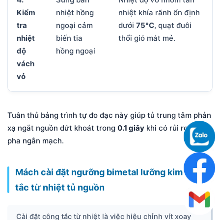
Kiểm
nhiệt hồng
nhiệt khía rãnh ổn định
tra
ngoại cảm
dưới
75°C
, quạt đuôi
nhiệt
biến tia
thổi gió mát mẻ.
độ
hồng ngoại
vách
vỏ
Tuân thủ bảng trình tự đo đạc này giúp tủ trung tâm phản
xạ ngắt nguồn dứt khoát trong
0.1 giây
khi có rủi ro mất
pha ngắn mạch.
Mách cài đặt ngưỡng bimetal lưỡng kim công
tắc từ nhiệt tủ nguồn
Cài đặt công tắc từ nhiệt là việc hiệu chỉnh vít xoay