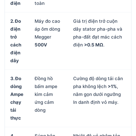
điện
toàn
2. Đo
Máy đo cao
Giá trị điện trở cuộn
điện
áp ôm dòng
dây stator pha-pha và
trở
Megger
pha-đất đạt mác cách
cách
500V
điện
>0.5 MΩ
.
điện
dây
3. Đo
Đồng hồ
Cường độ dòng tải cân
dòng
bấm ampe
pha không lệch
>1%
,
Ampe
kìm cảm
nằm gọn dưới ngưỡng
chạy
ứng cảm
In danh định vỏ máy.
tải
dòng
thực
4.
Súng bắn
Nhiệt độ vỏ nhôm tản