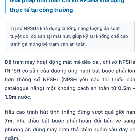
Giải pháp tính toán chỉ số NPSHa khả dụng
thực tế tại công trường
Trị số NPSHa khả dụng là tổng năng lượng áp suất
tuyệt đối có sẵn tại mắt hút, giúp kỹ sư khống chế cao
trình gá móng bệ trạm cạn an toàn.
Để trạm máy hoạt động mát mẻ dẻo dai, chỉ số NPSHa
(NPSH có sẵn của đường ống nạp) bắt buộc phải lớn
hơn thông số NPSHr (NPSH yêu cầu tối thiểu của
catalogue hãng) một khoảng cách an toàn từ
0.5m –
1.0m
nước.
Nếu cao trình hút tĩnh thẳng đứng vượt quá giới hạn
7m
, nhà thầu bắt buộc phải hoán đổi bản vẽ sang
phương án dùng máy bơm thả chìm ngâm sâu đáy bể
ngầm.