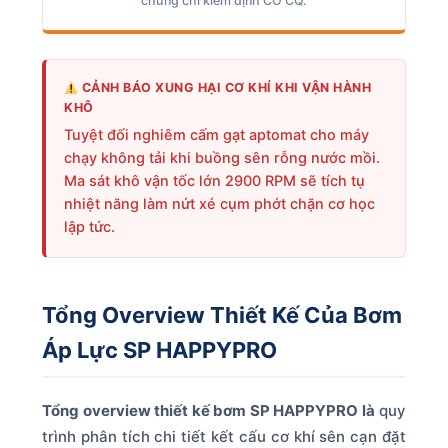
chứng chỉ kiểm định CO CQ.
CẢNH BÁO XUNG HẠI CƠ KHÍ KHI VẬN HÀNH
KHÔ
Tuyệt đối nghiêm cấm gạt aptomat cho máy
chạy không tải khi buồng sên rỗng nước mồi.
Ma sát khô vận tốc lớn 2900 RPM sẽ tích tụ
nhiệt năng làm nứt xé cụm phớt chặn cơ học
lập tức.
Tổng Overview Thiết Kế Của Bơm
Áp Lực SP HAPPYPRO
Tổng overview thiết kế bơm SP HAPPYPRO là
quy
trình phân tích chi tiết kết cấu cơ khí sên cạn đặt