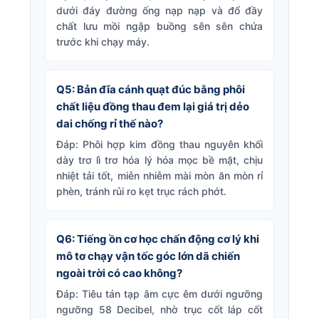
dưới đáy đường ống nạp nạp và đổ đầy
chất lưu mồi ngập buồng sên sên chứa
trước khi chạy máy.
Q5: Bản đĩa cánh quạt đúc bằng phôi
chất liệu đồng thau đem lại giá trị dẻo
dai chống rỉ thế nào?
Đáp: Phôi hợp kim đồng thau nguyên khối
dày trơ lì trơ hóa lý hóa mọc bề mặt, chịu
nhiệt tải tốt, miễn nhiễm mài mòn ăn mòn rỉ
phèn, tránh rủi ro kẹt trục rách phớt.
Q6: Tiếng ồn cơ học chấn động cơ lý khi
mô tơ chạy vận tốc góc lớn dã chiến
ngoài trời có cao không?
Đáp: Tiêu tán tạp âm cực êm dưới ngưỡng
ngưỡng 58 Decibel, nhờ trục cốt láp cốt