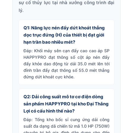
sự cố thủy lực tại nhà xưởng công trình đại
lý.
Q1: Năng lực nén đẩy dứt khoát thẳng
dọc trục đứng (H) của thiết bị đạt giới
hạn trần bao nhiêu mét?
Đáp: Khối máy sên cạn đẩy cao cao áp SP
HAPPYPRO đạt thông số cột áp nén đẩy
đẩy khỏe dao động từ dải 35.0 mét lên tới
đỉnh trần đẩy đạt thông số 55.0 mét thẳng
đứng dứt khoát cực khỏe.
Q2: Dải công suất mô tơ cơ điện dòng
sản phẩm HAPPYPRO tại kho Đại Thắng
Lợi có cấu hình thế nào?
Đáp: Tổng kho bốc sỉ cung ứng dải công
suất đa dạng dã chiến từ mã 1.0 HP (750W)
chuyên trị hộ gia đình dân dụng cho đến