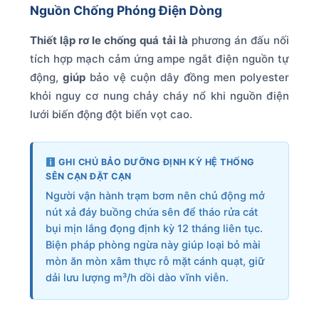
Nguồn Chống Phóng Điện Dòng
Thiết lập rơ le chống quá tải là
phương án đấu nối
tích hợp mạch cảm ứng ampe ngắt điện nguồn tự
động,
giúp
bảo vệ cuộn dây đồng men polyester
khỏi nguy cơ nung chảy cháy nổ khi nguồn điện
lưới biến động đột biến vọt cao.
GHI CHÚ BẢO DƯỠNG ĐỊNH KỲ HỆ THỐNG
SÊN CẠN ĐẶT CẠN
Người vận hành trạm bơm nên chủ động mở
nút xả đáy buồng chứa sên để tháo rửa cát
bụi mịn lắng đọng định kỳ 12 tháng liên tục.
Biện pháp phòng ngừa này giúp loại bỏ mài
mòn ăn mòn xâm thực rỗ mặt cánh quạt, giữ
dải lưu lượng m³/h dồi dào vĩnh viễn.