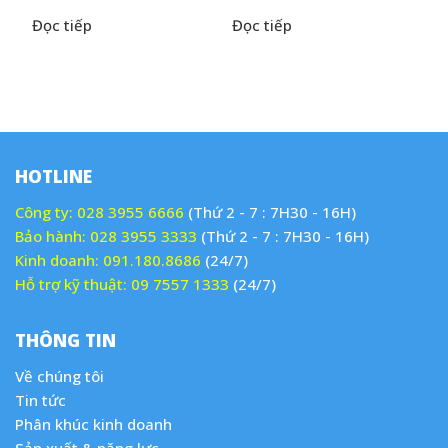
Đọc tiếp
Đọc tiếp
HOTLINE
Công ty:
028 3955 6666
(Thứ 2 - 7 : 7H30 - 16H)
Bảo hành:
028 3955 3333
(Thứ 2 - 7 : 7H30 - 16H)
Kinh doanh:
091.180.8686
(24/7)
Hỗ trợ kỹ thuật:
09 7557 1333
(24/7)
THÔNG TIN
Về chúng tôi
Tin tức
Phân khúc kinh doanh
Sản xuất & năng lực