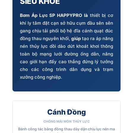
SIÊU KHỎE
Bơm Áp Lực SP HAPPYPRO là
thiết bị cơ
khí ly tâm đặt cạn sở hữu cụm đầu sên sên
gang chịu tải phối bộ hệ đĩa cánh quạt đúc
đồng thau nguyên khối,
giúp
tạo ra áp năng
nén thủy lực dồi dào dứt khoát khơi thông
toàn bộ mạng lưới đường ống dẫn, nâng
cao giới hạn đẩy cao thẳng đứng lý tưởng
cho các công trình dân dụng và trạm
xưởng công nghiệp.
Cánh Đồng
CHỐNG MÀI MÒN THỦY LỰC
Bánh công tác bằng đồng thau dày dặn chịu lực nén ma