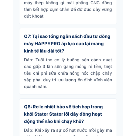
máy thép không gỉ mài phẳng CNC đồng
tâm kết hợp cụm chân đế đỡ đúc dày vững
dứt khoát.
Q7: Tại sao tổng ngân sách đầu tư dòng
máy HAPPYPRO áp lực cao lại mang
kinh tế lâu dài tốt?
Đáp: Tuổi thọ cơ lý buồng sên cánh quạt
cao gấp 3 lần sên gang mỏng rẻ tiền, triệt
tiêu chi phí sửa chữa hỏng hóc chập cháy
sập pha, duy trì lưu lượng ổn định vĩnh viễn
quanh năm.
Q8: Rơ le nhiệt bảo vệ tích hợp trong
khối Stator Stator lõi dây đồng hoạt
động thế nào khi chạy khô?
Đáp: Khi xảy ra sự cố hụt nước mồi gây ma