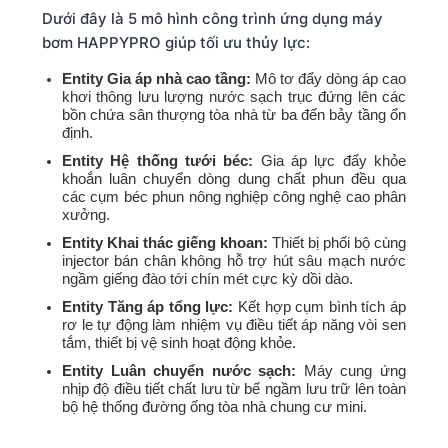
Dưới đây là 5 mô hình công trình ứng dụng máy
bơm HAPPYPRO giúp tối ưu thủy lực:
Entity Gia áp nhà cao tầng:
Mô tơ đẩy dòng áp cao
khơi thông lưu lượng nước sạch trục đứng lên các
bồn chứa sân thượng tòa nhà từ ba đến bảy tầng ổn
định.
Entity Hệ thống tưới béc:
Gia áp lực đẩy khỏe
khoắn luân chuyển dòng dung chất phun đều qua
các cụm béc phun nông nghiệp công nghệ cao phân
xưởng.
Entity Khai thác giếng khoan:
Thiết bị phối bộ cùng
injector bán chân không hỗ trợ hút sâu mạch nước
ngầm giếng đào tới chín mét cực kỳ dồi dào.
Entity Tăng áp tổng lực:
Kết hợp cụm bình tích áp
rơ le tự động làm nhiệm vụ điều tiết áp năng vòi sen
tắm, thiết bị vệ sinh hoạt động khỏe.
Entity Luân chuyển nước sạch:
Máy cung ứng
nhịp độ điều tiết chất lưu từ bể ngầm lưu trữ lên toàn
bộ hệ thống đường ống tòa nhà chung cư mini.