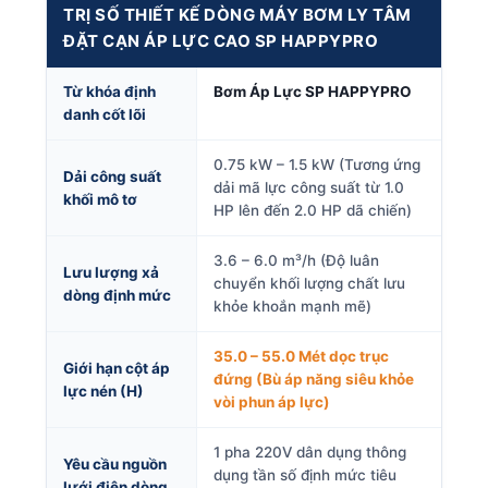
TRỊ SỐ THIẾT KẾ DÒNG MÁY BƠM LY TÂM
ĐẶT CẠN ÁP LỰC CAO SP HAPPYPRO
Từ khóa định
Bơm Áp Lực SP HAPPYPRO
danh cốt lõi
0.75 kW – 1.5 kW (Tương ứng
Dải công suất
dải mã lực công suất từ 1.0
khối mô tơ
HP lên đến 2.0 HP dã chiến)
3.6 – 6.0 m³/h (Độ luân
Lưu lượng xả
chuyển khối lượng chất lưu
dòng định mức
khỏe khoắn mạnh mẽ)
35.0 – 55.0 Mét dọc trục
Giới hạn cột áp
đứng (Bù áp năng siêu khỏe
lực nén (H)
vòi phun áp lực)
1 pha 220V dân dụng thông
Yêu cầu nguồn
dụng tần số định mức tiêu
lưới điện dòng