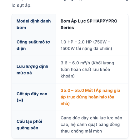
lo sụt áp.
Model định danh
Bơm Áp Lực SP HAPPYPRO
bơm
Series
Công suất mô tơ
1.0 HP – 2.0 HP (750W –
điện
1500W tải nặng dã chiến)
3.6 – 6.0 m³/h (Khối lượng
Lưu lượng định
tuần hoàn chất lưu khỏe
mức xả
khoắn)
35.0 – 55.0 Mét (Áp năng gia
Cột áp đẩy cao
áp trục đứng hoàn hảo tòa
(H)
nhà)
Gang đúc dày chịu lực lực nén
Cấu tạo phôi
cao, hệ cánh quạt bằng đồng
guồng sên
thau chống mài mòn