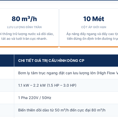
80 m³/h
10 Mét
LƯU LƯỢNG ĐỈNH TRẦN
CỘT ÁP GIỚI HẠN
i thông trữ lượng nước xả dồi dào,
Áp năng đẩy ngang và đẩy cao tị
tát ao và tưới tràn cực nhanh.
tiến đứng ổn định trên đường trụ
CHI TIẾT GIÁ TRỊ CẤU HÌNH DÒNG CP
Bơm ly tâm trục ngang đặt cạn lưu lượng lớn (High Flow
1.1 kW – 2.2 kW (1.5 HP – 3.0 HP)
1 Pha 220V / 50Hz
Biến thiên dồi dào từ 50 m³/h đến cực đại 80 m³/h