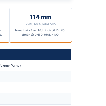
114 mm
KHẨU ĐỘ ĐƯỜNG ỐNG
nh
Họng hút xả ren bích kích cỡ lớn tiêu
c.
chuẩn từ DN50 đến DN100.
 Volume Pump)