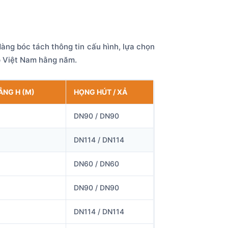
àng bóc tách thông tin cấu hình, lựa chọn
ệp Việt Nam hằng năm.
ẲNG H (M)
HỌNG HÚT / XẢ
DN90 / DN90
DN114 / DN114
DN60 / DN60
DN90 / DN90
DN114 / DN114