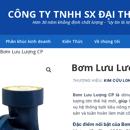
CÔNG TY TNHH SX ĐẠI T
Hơn 30 năm khẳng định chất lượng - "Uy tín là l
Phân khúc kinh doanh
Kiến Thức
Về chúng tôi
 Bơm Lưu Lượng CP
Bơm Lưu Lư
THƯƠNG HIỆU:
KIM CỬU LO
Bơm Lưu Lượng CP là
dòng
lượng lớn thế hệ mới,
giúp
l
vụ hệ thống tưới tiêu nông 
sản và tuần hoàn làm mát c
Đặc điểm nổi bật của Bơ