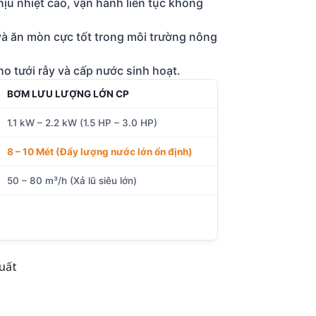
ịu nhiệt cao, vận hành liên tục không
à ăn mòn cực tốt trong môi trường nông
o tưới rẫy và cấp nước sinh hoạt.
BƠM LƯU LƯỢNG LỚN CP
1.1 kW – 2.2 kW (1.5 HP – 3.0 HP)
8 – 10 Mét (Đẩy lượng nước lớn ổn định)
50 – 80 m³/h (Xả lũ siêu lớn)
uất