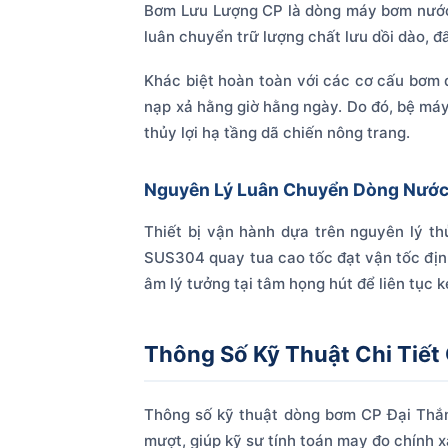
Bơm Lưu Lượng CP là dòng máy bơm nước 
luân chuyển trữ lượng chất lưu dồi dào, đẩ
Khác biệt hoàn toàn với các cơ cấu bơm 
nạp xả hằng giờ hằng ngày. Do đó, bệ máy 
thủy lợi hạ tầng dã chiến nông trang.
Nguyên Lý Luân Chuyển Dòng Nước
Thiết bị vận hành dựa trên nguyên lý th
SUS304 quay tua cao tốc đạt vận tốc địn
âm lý tưởng tại tâm họng hút để liên tục 
Thông Số Kỹ Thuật Chi Tiế
Thông số kỹ thuật dòng bơm CP Đại Thắng 
mượt, giúp kỹ sư tính toán may đo chính 