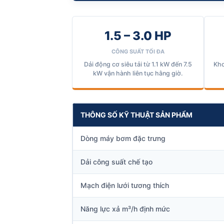
1.5 – 3.0 HP
CÔNG SUẤT TỐI ĐA
Dải động cơ siêu tải từ 1.1 kW đến 7.5
Khơ
kW vận hành liên tục hằng giờ.
THÔNG SỐ KỸ THUẬT SẢN PHẨM
Dòng máy bơm đặc trưng
Dải công suất chế tạo
Mạch điện lưới tương thích
Năng lực xả m³/h định mức