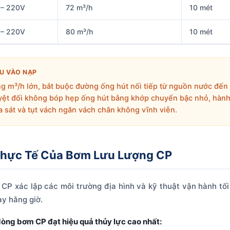
 – 220V
72 m³/h
10 mét
 – 220V
80 m³/h
10 mét
U VÀO NẠP
ng m³/h lớn, bắt buộc đường ống hút nối tiếp từ nguồn nước đế
yệt đối không bóp hẹp ống hút bằng khớp chuyển bậc nhỏ, hành 
a sát và tụt vách ngăn vách chân không vĩnh viễn.
Thực Tế Của Bơm Lưu Lượng CP
P xác lập các môi trường địa hình và kỹ thuật vận hành tối ư
ày hằng giờ.
dòng bơm CP đạt hiệu quả thủy lực cao nhất: