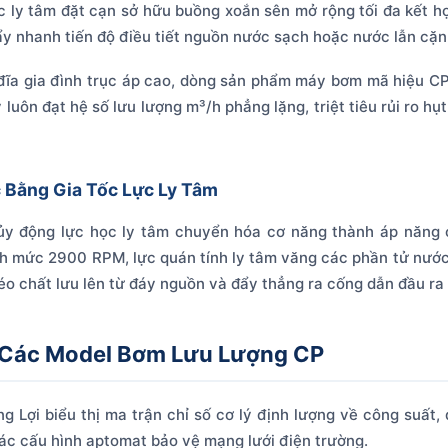
ly tâm đặt cạn sở hữu buồng xoắn sên mở rộng tối đa kết hợ
y nhanh tiến độ điều tiết nguồn nước sạch hoặc nước lẫn cặn cá
đĩa gia đình trục áp cao, dòng sản phẩm máy bơm mã hiệu CP 
luôn đạt hệ số lưu lượng m³/h phẳng lặng, triệt tiêu rủi ro 
 Bằng Gia Tốc Lực Ly Tâm
ủy động lực học ly tâm chuyển hóa cơ năng thành áp năng ch
h mức 2900 RPM, lực quán tính ly tâm văng các phần tử nước r
kéo chất lưu lên từ đáy nguồn và đẩy thẳng ra cống dẫn đầu ra
t Các Model Bơm Lưu Lượng CP
Lợi biểu thị ma trận chỉ số cơ lý định lượng về công suất, 
xác cấu hình aptomat bảo vệ mạng lưới điện trường.