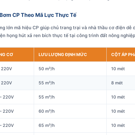
 Bơm CP Theo Mã Lực Thực Tế
g lớn mã hiệu CP giúp chủ trang trại và nhà thầu cơ điện dễ d
ện họng hút xả ren bích thực tế tại công trình đất nông nghi
NG CƠ
LƯU LƯỢNG ĐỊNH MỨC
CỘT ÁP PH
– 220V
50 m³/h
10 mét
– 220V
55 m³/h
8 mét
 – 220V
55 m³/h
10 mét
 – 220V
60 m³/h
10 mét
 – 220V
65 m³/h
10 mét