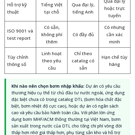
Qua đại lý
Hỗ trợ kỹ
Tiếng Việt
Qua đại lý,
hoặc trực
thuật
tại chỗ
tiếng Anh
tuyến
Có sẵn,
Có nhưng
ISO 9001 và
không phí
Có đầy đủ
cần xác
test report
thêm
minh
Linh hoạt
Chỉ theo
Tùy chỉnh
Hạn chế tùy
theo yêu
catalog có
thông số
hãng
cầu
sẵn
Khi nào nên chọn bơm nhập khẩu:
Dự án có yêu cầu
thương hiệu cụ thể từ chủ đầu tư nước ngoài, ứng dụng
đặc biệt chưa có trong catalog DTL (bơm hóa chất đặc
biệt, bơm nhiệt độ cực cao), hoặc dự án có ngân sách
cao và yêu cầu bảo hành toàn cầu. Với phần lớn ứng
dụng bơm MHF/ACM thông thường tại Việt Nam, bơm
sản xuất trong nước của DTL cho tổng chi phí vòng đời
thấp hơn nhờ giá thấp hơn, phụ tùng sẵn kho và hỗ trợ