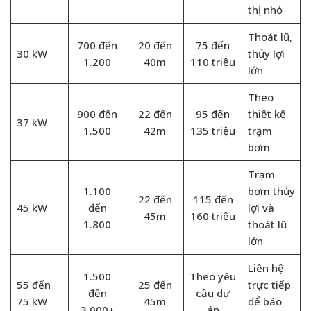
thị nhỏ
Thoát lũ,
700 đến
20 đến
75 đến
30 kW
thủy lợi
1.200
40m
110 triệu
lớn
Theo
900 đến
22 đến
95 đến
thiết kế
37 kW
1.500
42m
135 triệu
trạm
bơm
Trạm
1.100
bơm thủy
22 đến
115 đến
45 kW
đến
lợi và
45m
160 triệu
1.800
thoát lũ
lớn
Liên hệ
1.500
Theo yêu
55 đến
25 đến
trực tiếp
đến
cầu dự
75 kW
45m
để báo
3.000+
án