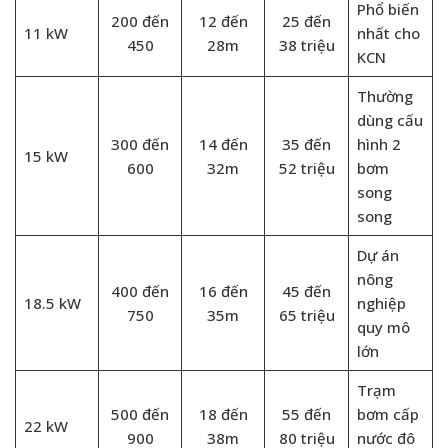
Phổ biến
200 đến
12 đến
25 đến
11 kW
nhất cho
450
28m
38 triệu
KCN
Thường
dùng cấu
300 đến
14 đến
35 đến
hình 2
15 kW
600
32m
52 triệu
bơm
song
song
Dự án
nông
400 đến
16 đến
45 đến
18.5 kW
nghiệp
750
35m
65 triệu
quy mô
lớn
Trạm
500 đến
18 đến
55 đến
bơm cấp
22 kW
900
38m
80 triệu
nước đô