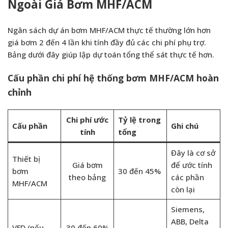
Ngoài Giá Bơm MHF/ACM
Ngân sách dự án bơm MHF/ACM thực tế thường lớn hơn
giá bơm 2 đến 4 lần khi tính đầy đủ các chi phí phụ trợ.
Bảng dưới đây giúp lập dự toán tổng thể sát thực tế hơn.
Cấu phần chi phí hệ thống bơm MHF/ACM hoàn
chỉnh
Chi phí ước
Tỷ lệ trong
Cấu phần
Ghi chú
tính
tổng
Đây là cơ sở
Thiết bị
Giá bơm
để ước tính
bơm
30 đến 45%
theo bảng
các phần
MHF/ACM
còn lại
Siemens,
ABB, Delta
VFD (nếu
30 đến 60%