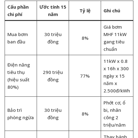
Cấu phần
Ước tính 15
Tỷ lệ
Ghi chú
chi phí
năm
Giá bơm
Mua bơm
30 triệu
MHF 11kW
8%
ban đầu
đồng
gang tiêu
chuẩn
11kW x 0.8
Điện năng
x 16h x 300
tiêu thụ
290 triệu
77%
ngày x 15
(hiệu suất
đồng
năm x
80%)
2.500đ/kWh
Phớt cơ, ổ
Bảo trì
30 triệu
bi, nhân
8%
phòng ngừa
đồng
công 2
triệu/năm
Thay bánh