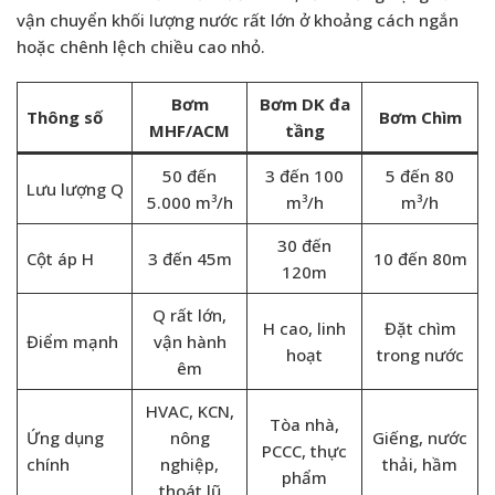
vận chuyển khối lượng nước rất lớn ở khoảng cách ngắn
hoặc chênh lệch chiều cao nhỏ.
Bơm
Bơm DK đa
Thông số
Bơm Chìm
MHF/ACM
tầng
50 đến
3 đến 100
5 đến 80
Lưu lượng Q
5.000 m³/h
m³/h
m³/h
30 đến
Cột áp H
3 đến 45m
10 đến 80m
120m
Q rất lớn,
H cao, linh
Đặt chìm
Điểm mạnh
vận hành
hoạt
trong nước
êm
HVAC, KCN,
Tòa nhà,
Ứng dụng
nông
Giếng, nước
PCCC, thực
chính
nghiệp,
thải, hầm
phẩm
thoát lũ