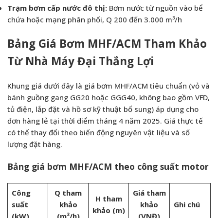
Trạm bơm cấp nước đô thị:
Bơm nước từ nguồn vào bể
chứa hoặc mạng phân phối, Q 200 đến 3.000 m³/h
Bảng Giá Bơm MHF/ACM Tham Khảo
Từ Nhà Máy Đại Thắng Lợi
Khung giá dưới đây là giá bơm MHF/ACM tiêu chuẩn (vỏ và
bánh guồng gang GG20 hoặc GGG40, không bao gồm VFD,
tủ điện, lắp đặt và hồ sơ kỹ thuật bổ sung) áp dụng cho
đơn hàng lẻ tại thời điểm tháng 4 năm 2025. Giá thực tế
có thể thay đổi theo biến động nguyên vật liệu và số
lượng đặt hàng.
Bảng giá bơm MHF/ACM theo công suất motor
Công
Q tham
Giá tham
H tham
suất
khảo
khảo
Ghi chú
khảo (m)
(kW)
(m³/h)
(VNĐ)