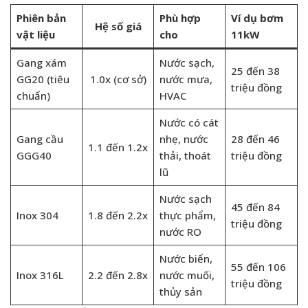
Phiên bản
Phù hợp
Ví dụ bơm
Hệ số giá
vật liệu
cho
11kW
Gang xám
Nước sạch,
25 đến 38
GG20 (tiêu
1.0x (cơ sở)
nước mưa,
triệu đồng
chuẩn)
HVAC
Nước có cát
Gang cầu
nhẹ, nước
28 đến 46
1.1 đến 1.2x
GGG40
thải, thoát
triệu đồng
lũ
Nước sạch
45 đến 84
Inox 304
1.8 đến 2.2x
thực phẩm,
triệu đồng
nước RO
Nước biển,
55 đến 106
Inox 316L
2.2 đến 2.8x
nước muối,
triệu đồng
thủy sản