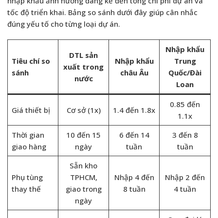
nhập khẩu ảnh hưởng đáng kể đến tổng chi phí dự án và
tốc độ triển khai. Bảng so sánh dưới đây giúp cân nhắc
đúng yếu tố cho từng loại dự án.
Nhập khẩu
DTL sản
Tiêu chí so
Nhập khẩu
Trung
xuất trong
sánh
châu Âu
Quốc/Đài
nước
Loan
0.85 đến
Giá thiết bị
Cơ sở (1x)
1.4 đến 1.8x
1.1x
Thời gian
10 đến 15
6 đến 14
3 đến 8
giao hàng
ngày
tuần
tuần
Sẵn kho
Phụ tùng
TPHCM,
Nhập 4 đến
Nhập 2 đến
thay thế
giao trong
8 tuần
4 tuần
ngày