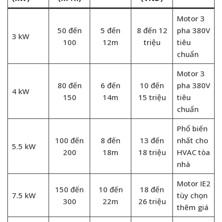
Motor 3
50 đến
5 đến
8 đến 12
pha 380V
3 kW
100
12m
triệu
tiêu
chuẩn
Motor 3
80 đến
6 đến
10 đến
pha 380V
4 kW
150
14m
15 triệu
tiêu
chuẩn
Phổ biến
100 đến
8 đến
13 đến
nhất cho
5.5 kW
200
18m
18 triệu
HVAC tòa
nhà
Motor IE2
150 đến
10 đến
18 đến
7.5 kW
tùy chọn
300
22m
26 triệu
thêm giá