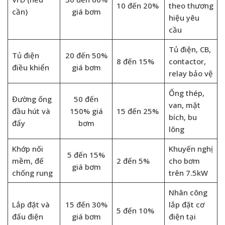
10 đến 20%
theo thương
cần)
giá bơm
hiệu yêu
cầu
Tủ điện, CB,
Tủ điện
20 đến 50%
8 đến 15%
contactor,
điều khiển
giá bơm
relay bảo vệ
Ống thép,
Đường ống
50 đến
van, mặt
đầu hút và
150% giá
15 đến 25%
bích, bu
đẩy
bơm
lông
Khớp nối
Khuyến nghị
5 đến 15%
mềm, đế
2 đến 5%
cho bơm
giá bơm
chống rung
trên 7.5kW
Nhân công
Lắp đặt và
15 đến 30%
lắp đặt cơ
5 đến 10%
đấu điện
giá bơm
điện tại